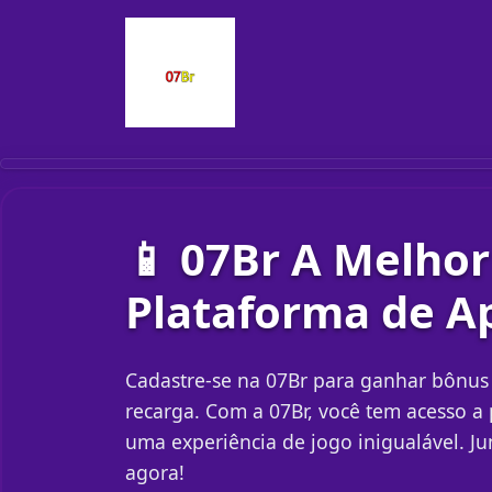
📱 07Br A Melhor
Plataforma de A
Cadastre-se na 07Br para ganhar bônus
recarga. Com a 07Br, você tem acesso a 
uma experiência de jogo inigualável. J
agora!