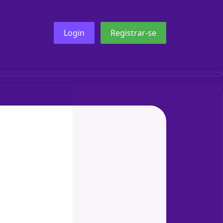
Login
Registrar-se