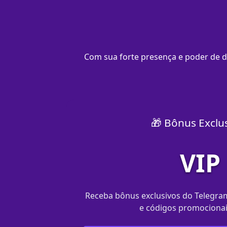
Com sua forte presença e poder de d
🎁 Bônus Exclu
VIP
Receba bônus exclusivos do Telegra
e códigos promocionai