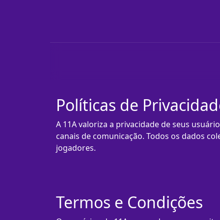
Políticas de Privacida
A 11A valoriza a privacidade de seus usuár
canais de comunicação. Todos os dados cole
jogadores.
Termos e Condições