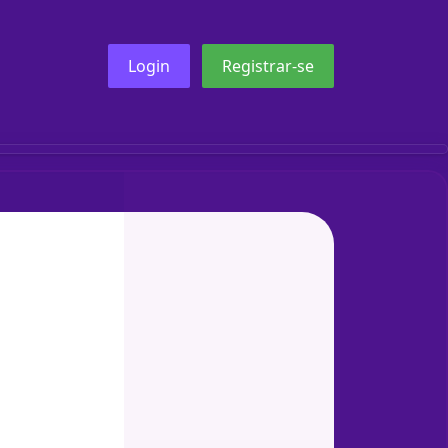
Login
Registrar-se