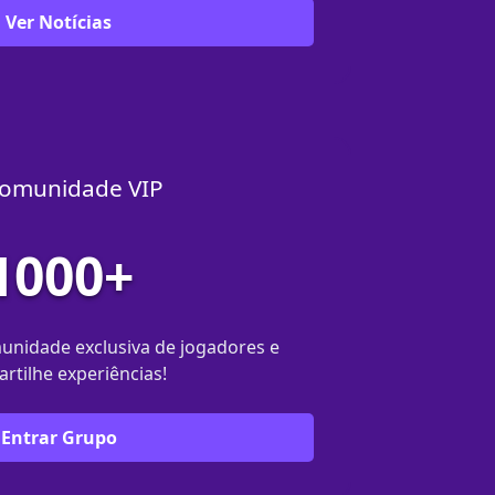
Ver Notícias
Comunidade VIP
1000+
unidade exclusiva de jogadores e
rtilhe experiências!
Entrar Grupo