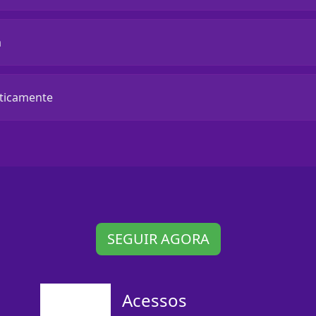
a
aticamente
SEGUIR AGORA
Acessos