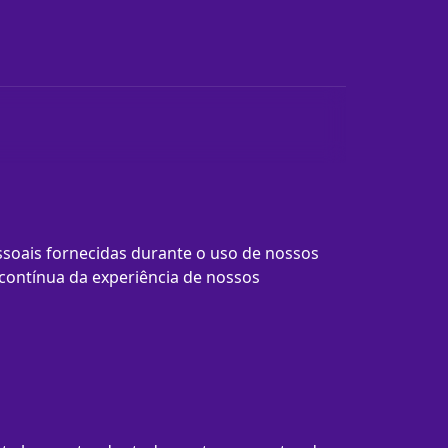
ssoais fornecidas durante o uso de nossos
 contínua da experiência de nossos