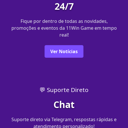
24/7
Fique por dentro de todas as novidades,
promoções e eventos da 11Win Game em tempo
real!
Ver Notícias
💬 Suporte Direto
Chat
Suporte direto via Telegram, respostas rápidas e
atendimento personalizado!