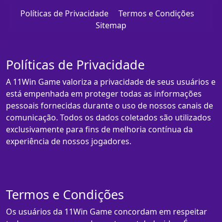
Políticas de Privacidade
Termos e Condições
Sitemap
Políticas de Privacidade
A 11Win Game valoriza a privacidade de seus usuários e
está empenhada em proteger todas as informações
pessoais fornecidas durante o uso de nossos canais de
comunicação. Todos os dados coletados são utilizados
exclusivamente para fins de melhoria contínua da
experiência de nossos jogadores.
Termos e Condições
Os usuários da 11Win Game concordam em respeitar