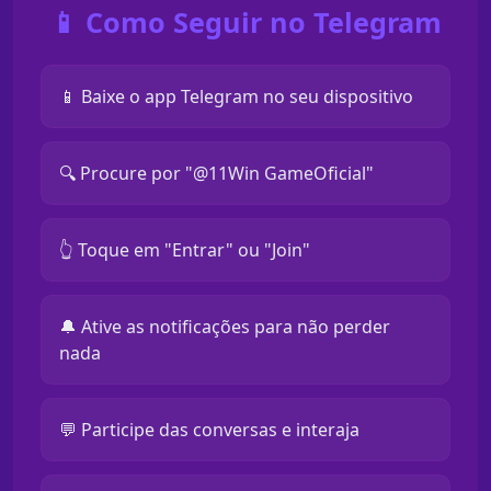
📱 Como Seguir no Telegram
📱 Baixe o app Telegram no seu dispositivo
🔍 Procure por "@11Win GameOficial"
👆 Toque em "Entrar" ou "Join"
🔔 Ative as notificações para não perder
nada
💬 Participe das conversas e interaja