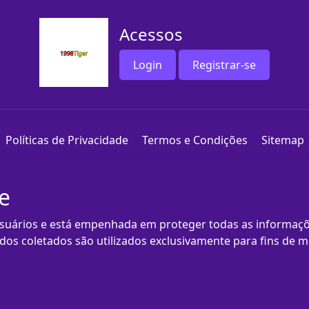
Acessos
Login
Registrar-se
Políticas de Privacidade
Termos e Condições
Sitemap
de
 usuários e está empenhada em proteger todas as informaçõ
os coletados são utilizados exclusivamente para fins de m