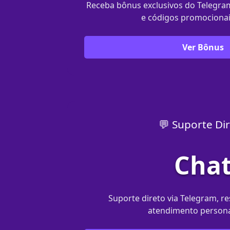
Receba bônus exclusivos do Telegra
e códigos promocionai
Ver Bônus
💬 Suporte Di
Cha
Suporte direto via Telegram, r
atendimento persona