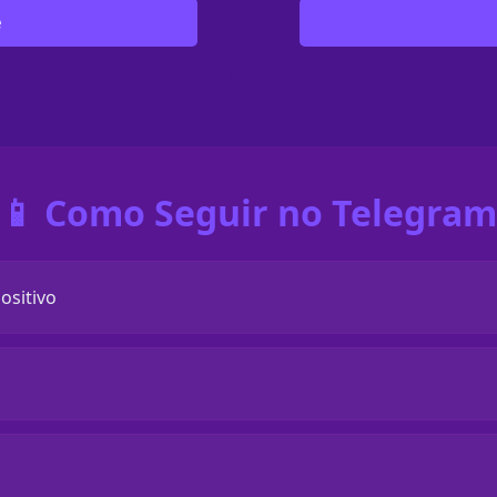
e
📱 Como Seguir no Telegram
ositivo