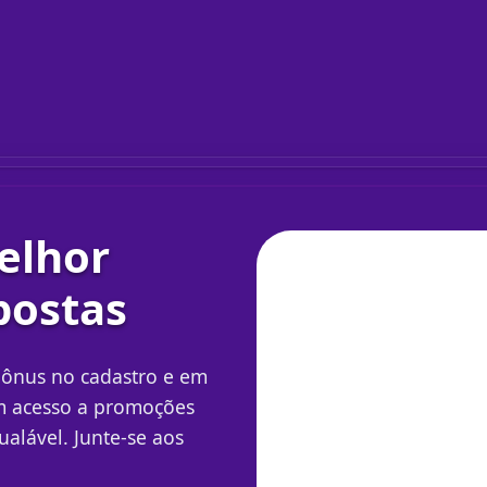
elhor
postas
bônus no cadastro e em
em acesso a promoções
ualável. Junte-se aos