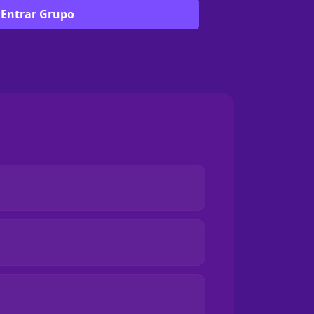
Entrar Grupo