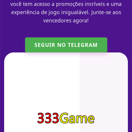
você tem acesso a promoções incríveis e uma
experiência de jogo inigualável. Junte-se aos
vencedores agora!
SEGUIR NO TELEGRAM