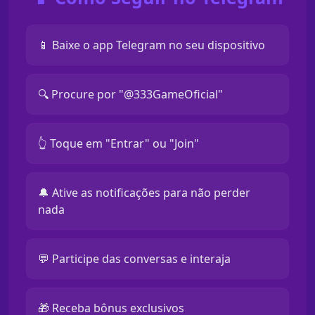
📱 Baixe o app Telegram no seu dispositivo
🔍 Procure por "@333GameOficial"
👆 Toque em "Entrar" ou "Join"
🔔 Ative as notificações para não perder
nada
💬 Participe das conversas e interaja
🎁 Receba bônus exclusivos