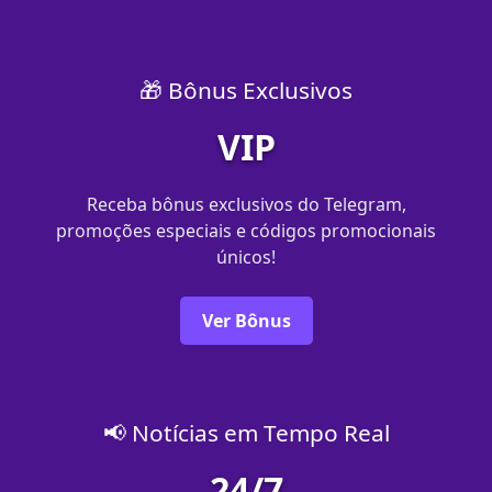
🎁 Bônus Exclusivos
VIP
Receba bônus exclusivos do Telegram,
promoções especiais e códigos promocionais
únicos!
Ver Bônus
📢 Notícias em Tempo Real
24/7