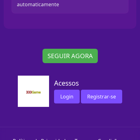
automaticamente
SEGUIR AGORA
Acessos
Login
Registrar-se