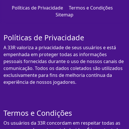
Políticas de Privacidade
Termos e Condições
Sitemap
Políticas de Privacidade
A 33R valoriza a privacidade de seus usuários e está
empenhada em proteger todas as informações
pessoais fornecidas durante o uso de nossos canais de
comunicação. Todos os dados coletados são utilizados
exclusivamente para fins de melhoria contínua da
experiência de nossos jogadores.
Termos e Condições
Os usuários da 33R concordam em respeitar todas as