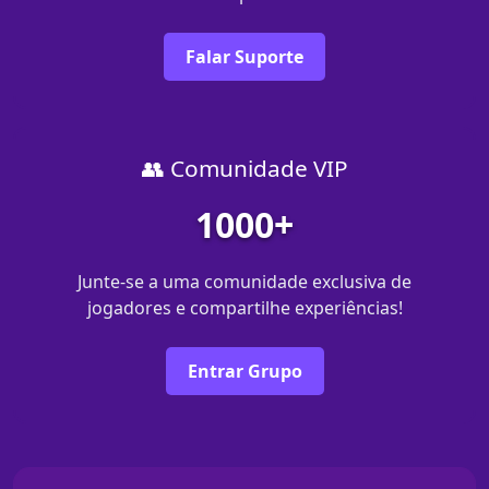
Falar Suporte
👥 Comunidade VIP
1000+
Junte-se a uma comunidade exclusiva de
jogadores e compartilhe experiências!
Entrar Grupo