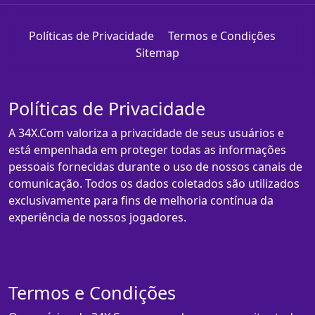
Políticas de Privacidade
Termos e Condições
Sitemap
Políticas de Privacidade
A 34X.Com valoriza a privacidade de seus usuários e
está empenhada em proteger todas as informações
pessoais fornecidas durante o uso de nossos canais de
comunicação. Todos os dados coletados são utilizados
exclusivamente para fins de melhoria contínua da
experiência de nossos jogadores.
Termos e Condições