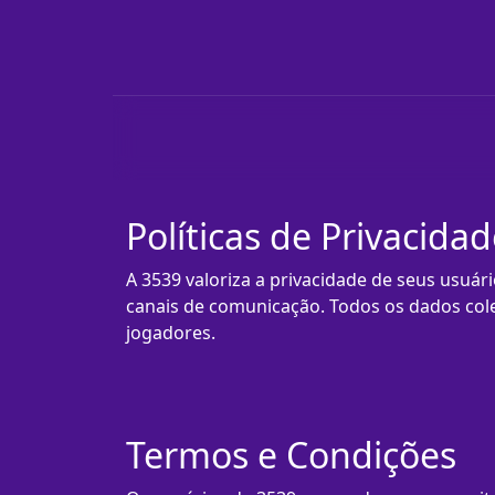
Políticas de Privacida
A 3539 valoriza a privacidade de seus usuá
canais de comunicação. Todos os dados cole
jogadores.
Termos e Condições