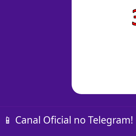
📱 Canal Oficial no Telegram!