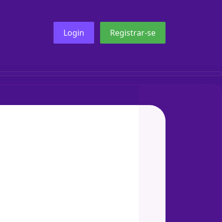
Login
Registrar-se