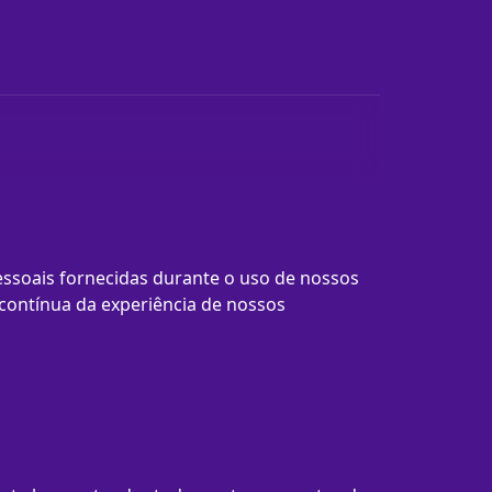
essoais fornecidas durante o uso de nossos
 contínua da experiência de nossos