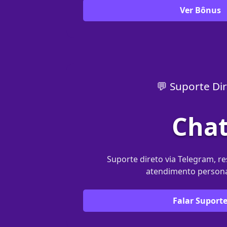
Ver Bônus
💬 Suporte Di
Cha
Suporte direto via Telegram, r
atendimento persona
Falar Suport