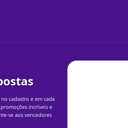
postas
 no cadastro e em cada
 promoções incríveis e
unte-se aos vencedores