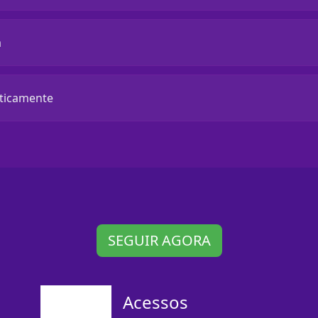
a
aticamente
SEGUIR AGORA
Acessos