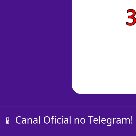
📱 Canal Oficial no Telegram!