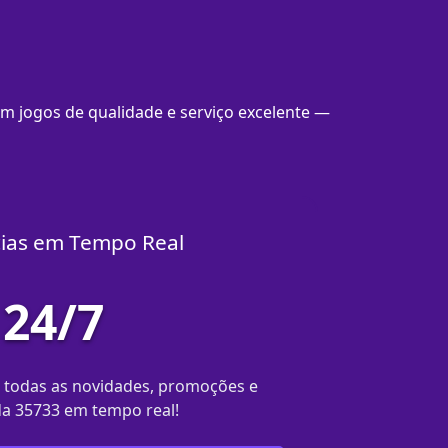
 jogos de qualidade e serviço excelente —
cias em Tempo Real
24/7
e todas as novidades, promoções e
da 35733 em tempo real!