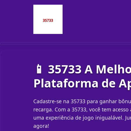
📱 35733 A Melh
Plataforma de A
Cadastre-se na 35733 para ganhar bônu
recarga. Com a 35733, você tem acesso 
uma experiência de jogo inigualável. J
agora!