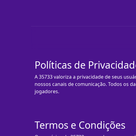
Políticas de Privacida
A 35733 valoriza a privacidade de seus usu
nossos canais de comunicação. Todos os dad
jogadores.
Termos e Condições