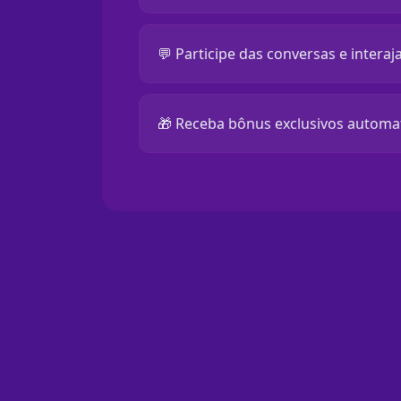
💬 Participe das conversas e interaj
🎁 Receba bônus exclusivos autom