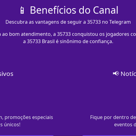
📱 Benefícios do Canal
Descubra as vantagens de seguir a 35733 no Telegram
o bom atendimento, a 35733 conquistou os jogadores com
a 35733 Brasil é sinônimo de confiança.
sivos
📢 Notí
m, promoções especiais
Fique por dentro d
s únicos!
eventos 