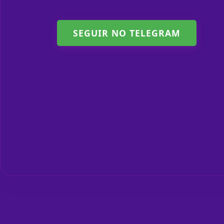
SEGUIR NO TELEGRAM