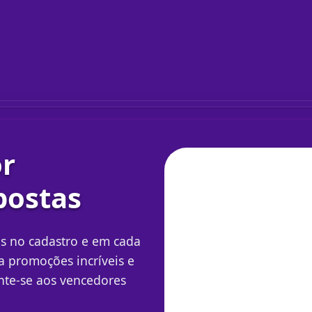
or
postas
s no cadastro e em cada
a promoções incríveis e
unte-se aos vencedores