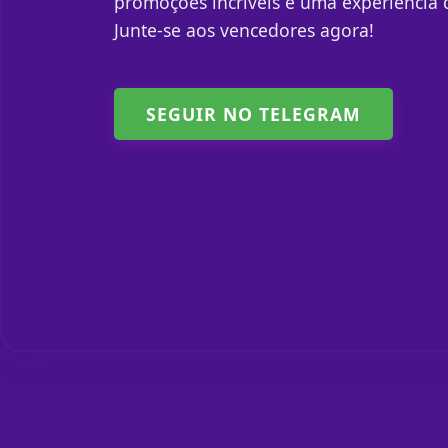
promoções incríveis e uma experiência d
Junte-se aos vencedores agora!
SEGUIR NO TELEGRAM