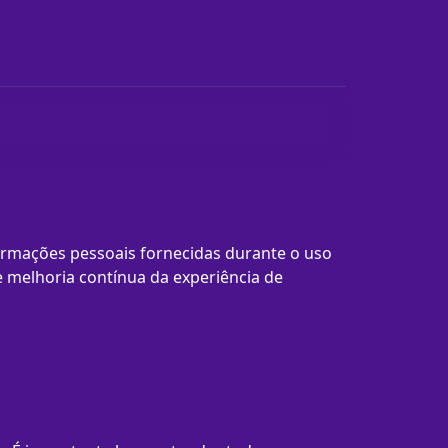
ormações pessoais fornecidas durante o uso
e melhoria contínua da experiência de