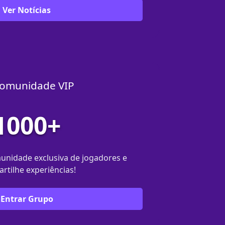
Ver Notícias
Comunidade VIP
1000+
unidade exclusiva de jogadores e
rtilhe experiências!
Entrar Grupo