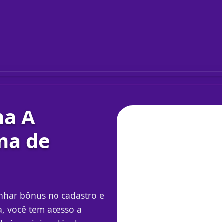
ma A
ma de
nhar bônus no cadastro e
, você tem acesso a