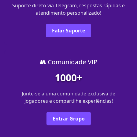
Suporte direto via Telegram, respostas rápidas e
atendimento personalizado!
Falar Suporte
👥 Comunidade VIP
1000+
Junte-se a uma comunidade exclusiva de
jogadores e compartilhe experiências!
Entrar Grupo