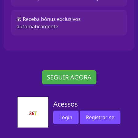
🎁 Receba bônus exclusivos
automaticamente
SEGUIR AGORA
Acessos
Login
Registrar-se