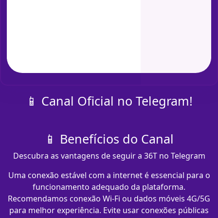
📱 Canal Oficial no Telegram!
📱 Benefícios do Canal
Descubra as vantagens de seguir a 36T no Telegram
Uma conexão estável com a internet é essencial para o
funcionamento adequado da plataforma.
Recomendamos conexão Wi-Fi ou dados móveis 4G/5G
para melhor experiência. Evite usar conexões públicas