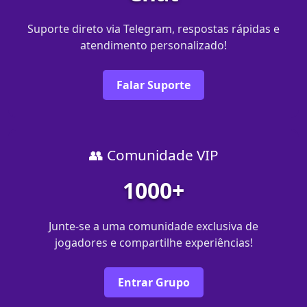
Suporte direto via Telegram, respostas rápidas e
atendimento personalizado!
Falar Suporte
👥 Comunidade VIP
1000+
Junte-se a uma comunidade exclusiva de
jogadores e compartilhe experiências!
Entrar Grupo