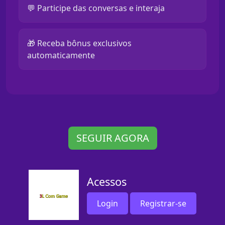
💬 Participe das conversas e interaja
🎁 Receba bônus exclusivos
automaticamente
SEGUIR AGORA
Acessos
Login
Registrar-se