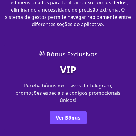
redimensionados para facilitar o uso com os dedos,
eliminando a necessidade de precisão extrema. O
sistema de gestos permite navegar rapidamente entre
diferentes seções do aplicativo.
🎁 Bônus Exclusivos
VIP
Receba bônus exclusivos do Telegram,
promoções especiais e códigos promocionais
únicos!
Ver Bônus