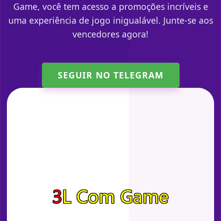
Game, você tem acesso a promoções incríveis e
uma experiência de jogo inigualável. Junte-se aos
vencedores agora!
SEGUIR NO TELEGRAM