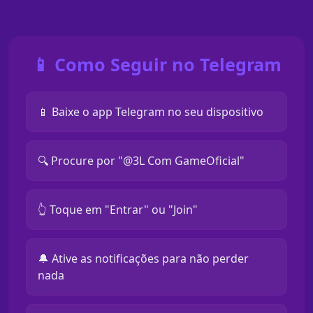
📱 Como Seguir no Telegram
📱 Baixe o app Telegram no seu dispositivo
🔍 Procure por "@3L Com GameOficial"
👆 Toque em "Entrar" ou "Join"
🔔 Ative as notificações para não perder
nada