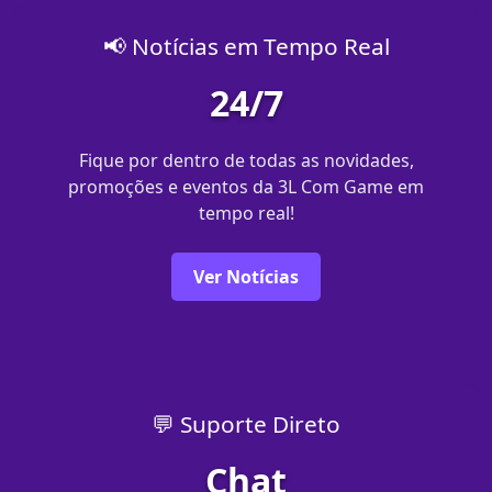
📢 Notícias em Tempo Real
24/7
Fique por dentro de todas as novidades,
promoções e eventos da 3L Com Game em
tempo real!
Ver Notícias
💬 Suporte Direto
Chat