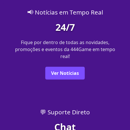
📢 Notícias em Tempo Real
24/7
Fique por dentro de todas as novidades,
promoções e eventos da 444Game em tempo
real!
Ver Notícias
💬 Suporte Direto
Chat