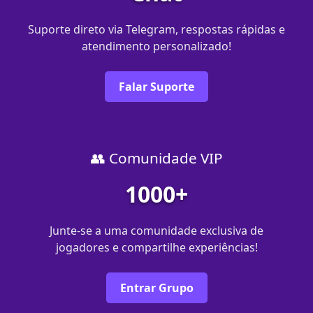
Suporte direto via Telegram, respostas rápidas e
atendimento personalizado!
Falar Suporte
👥 Comunidade VIP
1000+
Junte-se a uma comunidade exclusiva de
jogadores e compartilhe experiências!
Entrar Grupo