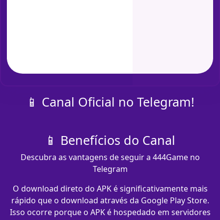
📱 Canal Oficial no Telegram!
📱 Benefícios do Canal
Descubra as vantagens de seguir a 444Game no
Telegram
O download direto do APK é significativamente mais
rápido que o download através da Google Play Store.
Isso ocorre porque o APK é hospedado em servidores