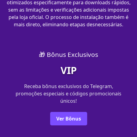
otimizados especificamente para downloads rápidos,
sem as limitações e verificações adicionais impostas
pela loja oficial. O processo de instalação também é
mais direto, eliminando etapas desnecessárias.
🎁 Bônus Exclusivos
VIP
Receba bônus exclusivos do Telegram,
promoções especiais e códigos promocionais
únicos!
Ver Bônus