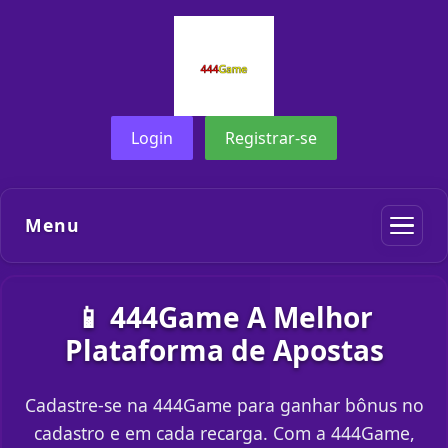
Login
Registrar-se
Menu
📱 444Game A Melhor
Plataforma de Apostas
Cadastre-se na 444Game para ganhar bônus no
cadastro e em cada recarga. Com a 444Game,