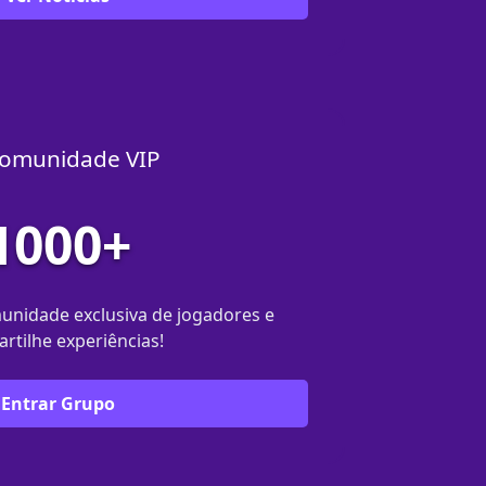
Comunidade VIP
1000+
unidade exclusiva de jogadores e
rtilhe experiências!
Entrar Grupo