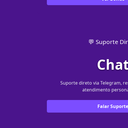
💬 Suporte Di
Cha
Suporte direto via Telegram, r
atendimento persona
Falar Suport