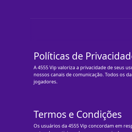
Políticas de Privacida
A 4555 Vip valoriza a privacidade de seus 
nossos canais de comunicação. Todos os dad
jogadores.
Termos e Condições
Os usuários da 4555 Vip concordam em respe