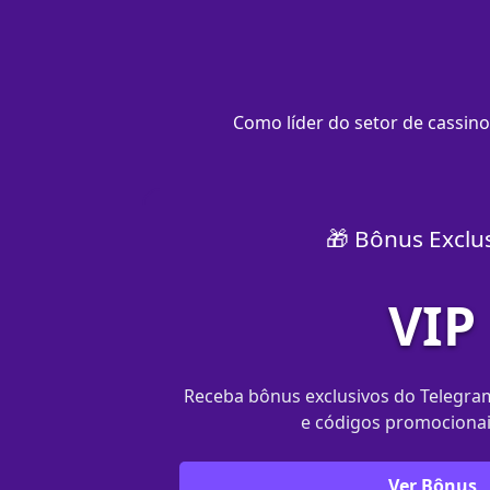
Como líder do setor de cassinos
🎁 Bônus Exclu
VIP
Receba bônus exclusivos do Telegra
e códigos promocionai
Ver Bônus