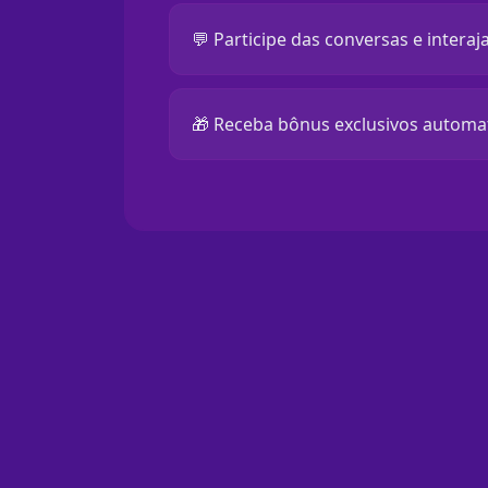
💬 Participe das conversas e interaj
🎁 Receba bônus exclusivos autom