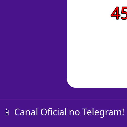
📱 Canal Oficial no Telegram!