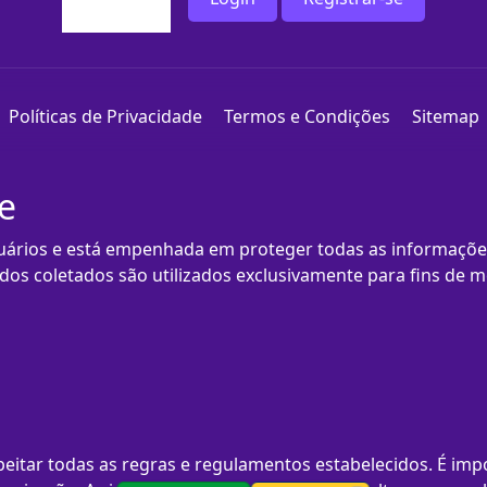
Políticas de Privacidade
Termos e Condições
Sitemap
de
usuários e está empenhada em proteger todas as informaçõe
os coletados são utilizados exclusivamente para fins de m
itar todas as regras e regulamentos estabelecidos. É imp