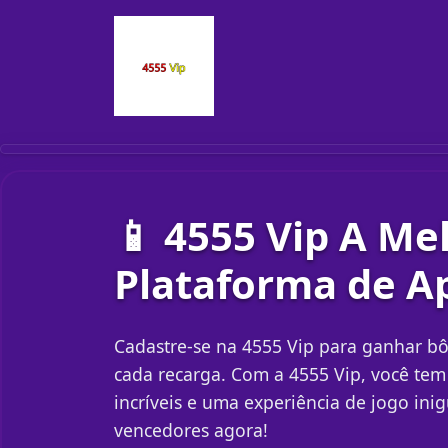
📱 4555 Vip A Me
Plataforma de A
Cadastre-se na 4555 Vip para ganhar b
cada recarga. Com a 4555 Vip, você te
incríveis e uma experiência de jogo inig
vencedores agora!