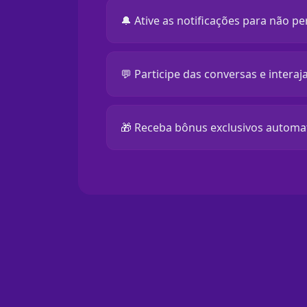
🔔 Ative as notificações para não p
💬 Participe das conversas e interaj
🎁 Receba bônus exclusivos autom