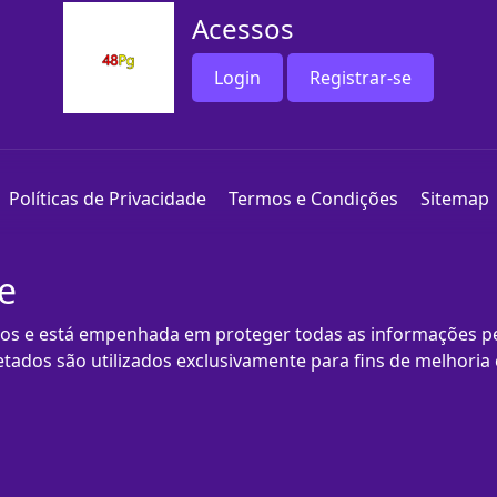
Acessos
Login
Registrar-se
Políticas de Privacidade
Termos e Condições
Sitemap
de
rios e está empenhada em proteger todas as informações p
tados são utilizados exclusivamente para fins de melhoria