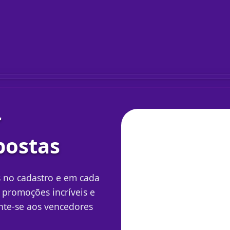
r
postas
 no cadastro e em cada
 promoções incríveis e
unte-se aos vencedores