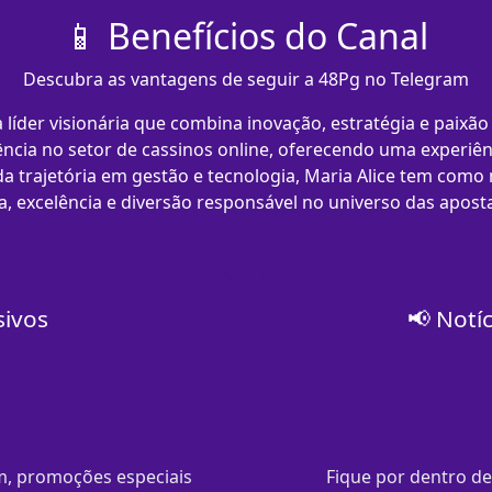
📱 Benefícios do Canal
Descubra as vantagens de seguir a 48Pg no Telegram
 líder visionária que combina inovação, estratégia e paixã
ência no setor de cassinos online, oferecendo uma experiê
 trajetória em gestão e tecnologia, Maria Alice tem com
a, excelência e diversão responsável no universo das aposta
sivos
📢 Notí
m, promoções especiais
Fique por dentro d