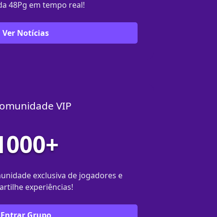
da 48Pg em tempo real!
Ver Notícias
Comunidade VIP
1000+
unidade exclusiva de jogadores e
rtilhe experiências!
Entrar Grupo