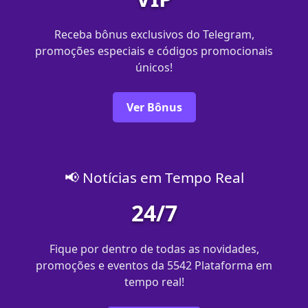
Receba bônus exclusivos do Telegram,
promoções especiais e códigos promocionais
únicos!
Ver Bônus
📢 Notícias em Tempo Real
24/7
Fique por dentro de todas as novidades,
promoções e eventos da 5542 Plataforma em
tempo real!