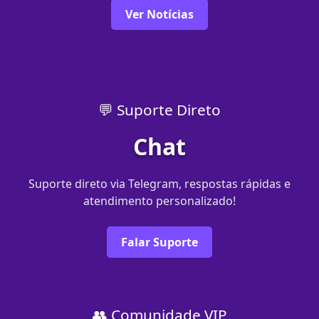
Ver Notícias
💬 Suporte Direto
Chat
Suporte direto via Telegram, respostas rápidas e
atendimento personalizado!
Falar Suporte
👥 Comunidade VIP