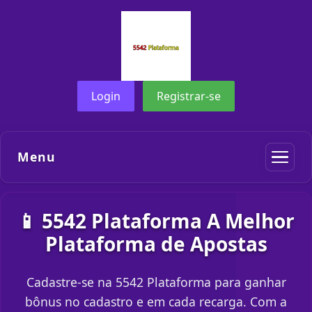
Login
Registrar-se
Menu
📱 5542 Plataforma A Melhor
Plataforma de Apostas
Cadastre-se na 5542 Plataforma para ganhar
bônus no cadastro e em cada recarga. Com a