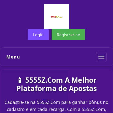
Login
Registrar-se
Menu
📱 5555Z.Com A Melhor
Plataforma de Apostas
Cadastre-se na 5555Z.Com para ganhar bônus no
cadastro e em cada recarga. Com a 5555Z.Com,