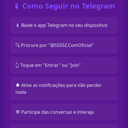
📱 Como Seguir no Telegram
📱 Baixe o app Telegram no seu dispositivo
🔍 Procure por "@5555Z.ComOficial"
👆 Toque em "Entrar" ou "Join"
🔔 Ative as notificações para não perder
nada
💬 Participe das conversas e interaja