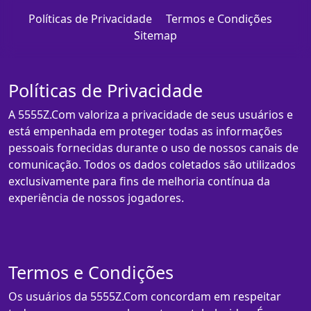
Políticas de Privacidade
Termos e Condições
Sitemap
Políticas de Privacidade
A 5555Z.Com valoriza a privacidade de seus usuários e
está empenhada em proteger todas as informações
pessoais fornecidas durante o uso de nossos canais de
comunicação. Todos os dados coletados são utilizados
exclusivamente para fins de melhoria contínua da
experiência de nossos jogadores.
Termos e Condições
Os usuários da 5555Z.Com concordam em respeitar