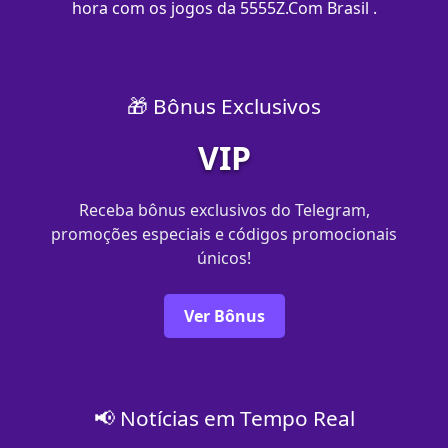
hora com os jogos da 5555Z.Com Brasil .
🎁 Bônus Exclusivos
VIP
Receba bônus exclusivos do Telegram,
promoções especiais e códigos promocionais
únicos!
Ver Bônus
📢 Notícias em Tempo Real