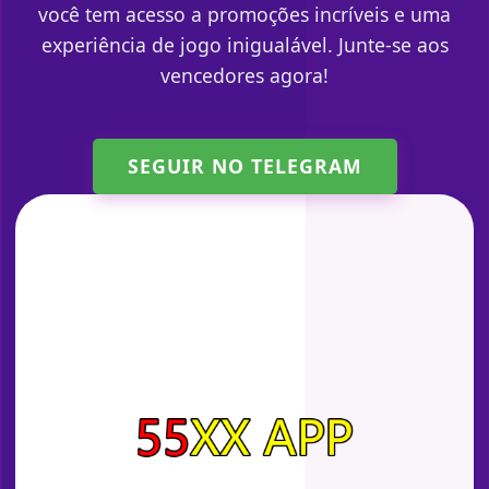
você tem acesso a promoções incríveis e uma
experiência de jogo inigualável. Junte-se aos
vencedores agora!
SEGUIR NO TELEGRAM