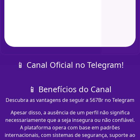
📱 Canal Oficial no Telegram!
📱 Benefícios do Canal
Descubra as vantagens de seguir a 567Br no Telegram
Apesar disso, a ausência de um perfil não significa
necessariamente que a seja insegura ou não confiável.
A plataforma opera com base em padrões
internacionais, com sistemas de segurança, suporte ao