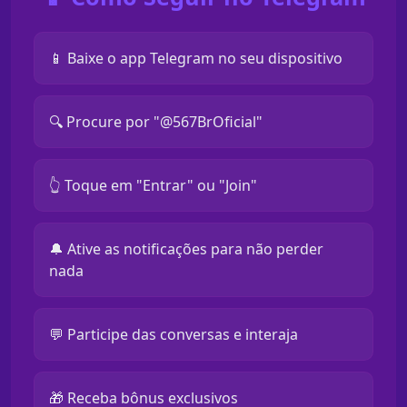
📱 Baixe o app Telegram no seu dispositivo
🔍 Procure por "@567BrOficial"
👆 Toque em "Entrar" ou "Join"
🔔 Ative as notificações para não perder
nada
💬 Participe das conversas e interaja
🎁 Receba bônus exclusivos