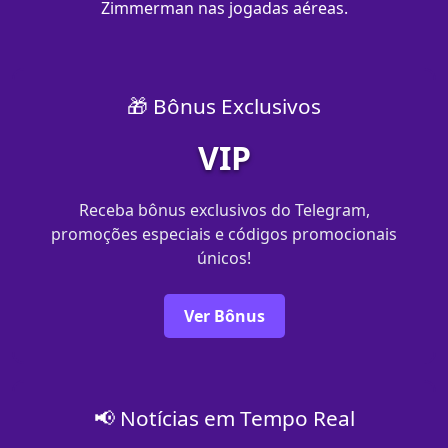
Zimmerman nas jogadas aéreas.
🎁 Bônus Exclusivos
VIP
Receba bônus exclusivos do Telegram,
promoções especiais e códigos promocionais
únicos!
Ver Bônus
📢 Notícias em Tempo Real