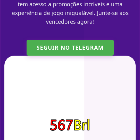
tem acesso a promoções incríveis e uma
experiência de jogo inigualável. Junte-se aos
vencedores agora!
SEGUIR NO TELEGRAM