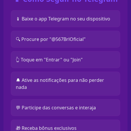
📱 Baixe o app Telegram no seu dispositivo
🔍 Procure por "@567BrlOficial"
👆 Toque em "Entrar" ou "Join"
🔔 Ative as notificações para não perder
nada
💬 Participe das conversas e interaja
🎁 Receba bônus exclusivos