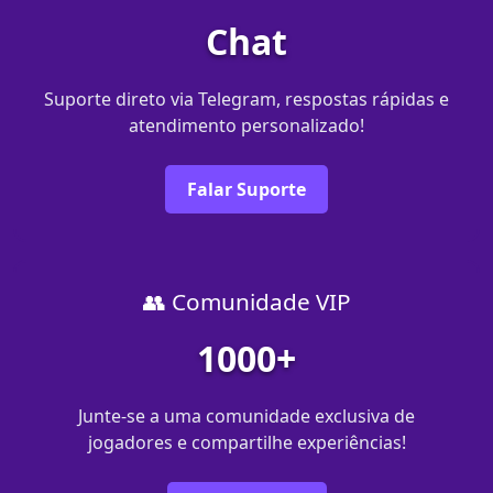
Chat
Suporte direto via Telegram, respostas rápidas e
atendimento personalizado!
Falar Suporte
👥 Comunidade VIP
1000+
Junte-se a uma comunidade exclusiva de
jogadores e compartilhe experiências!