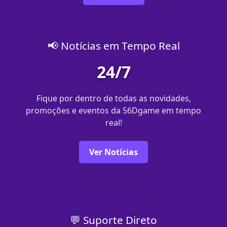
📢 Notícias em Tempo Real
24/7
Fique por dentro de todas as novidades,
promoções e eventos da 56Dgame em tempo
real!
Ver Notícias
💬 Suporte Direto