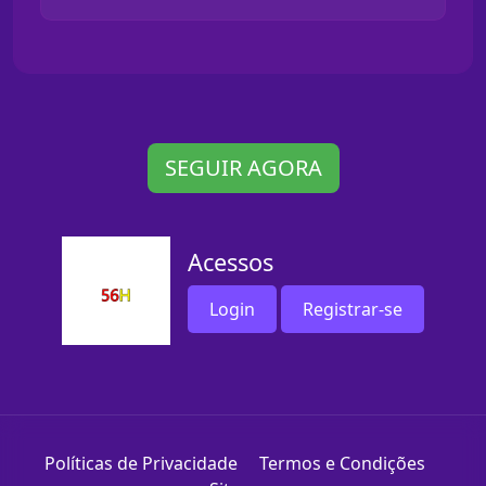
SEGUIR AGORA
Acessos
Login
Registrar-se
Políticas de Privacidade
Termos e Condições