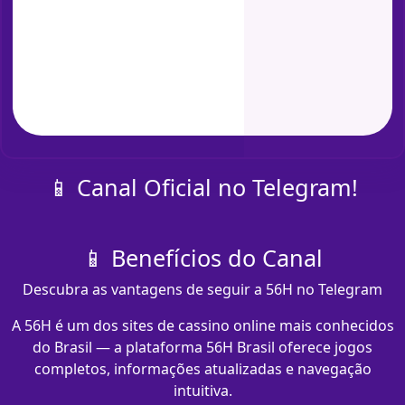
📱 Canal Oficial no Telegram!
📱 Benefícios do Canal
Descubra as vantagens de seguir a 56H no Telegram
A 56H é um dos sites de cassino online mais conhecidos
do Brasil — a plataforma 56H Brasil oferece jogos
completos, informações atualizadas e navegação
intuitiva.