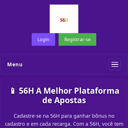
Login
Registrar-se
Menu
📱 56H A Melhor Plataforma
de Apostas
Cadastre-se na 56H para ganhar bônus no
cadastro e em cada recarga. Com a 56H, você tem