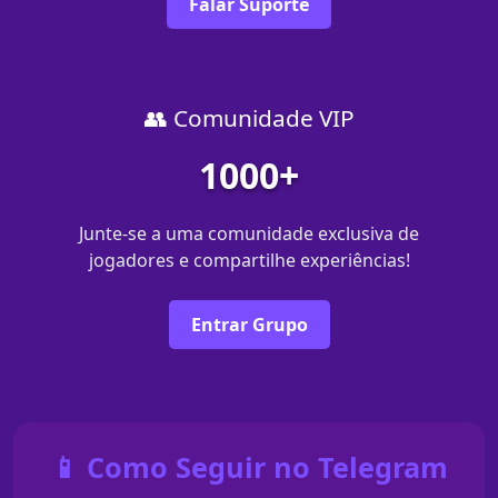
Falar Suporte
👥 Comunidade VIP
1000+
Junte-se a uma comunidade exclusiva de
jogadores e compartilhe experiências!
Entrar Grupo
📱 Como Seguir no Telegram