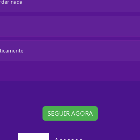
erder nada
a
aticamente
SEGUIR AGORA