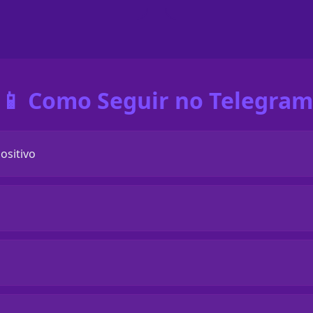
📱 Como Seguir no Telegram
ositivo