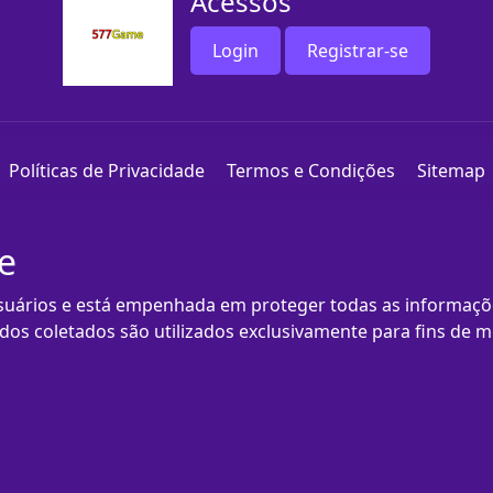
Acessos
Login
Registrar-se
Políticas de Privacidade
Termos e Condições
Sitemap
de
usuários e está empenhada em proteger todas as informaçõ
os coletados são utilizados exclusivamente para fins de m