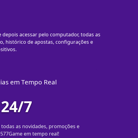
e depois acessar pelo computador, todas as
, histórico de apostas, configurações e
itivos.
cias em Tempo Real
24/7
e todas as novidades, promoções e
 577Game em tempo real!