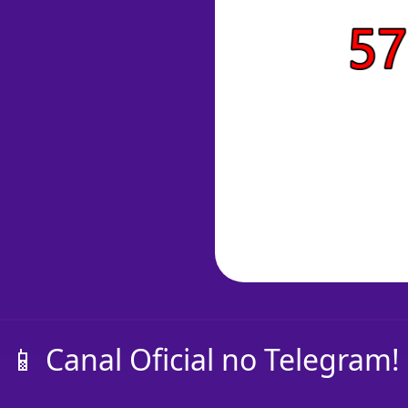
📱 Canal Oficial no Telegram!