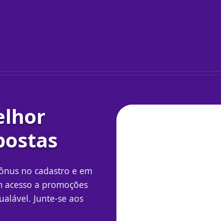
elhor
postas
ônus no cadastro e em
m acesso a promoções
ualável. Junte-se aos