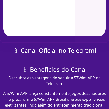
📱 Canal Oficial no Telegram!
📱 Benefícios do Canal
Descubra as vantagens de seguir a 57Wim APP no
Telegram
A 57Wim APP lança constantemente jogos desafiadores
— a plataforma 57Wim APP Brasil oferece experiências
eletrizantes, indo além do entretenimento tradicional.