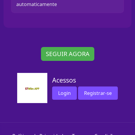
automaticamente
SEGUIR AGORA
Acessos
Login
Registrar-se