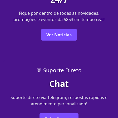
Fique por dentro de todas as novidades,
promoções e eventos da 5853 em tempo real!
Ver Notícias
💬 Suporte Direto
Chat
Suporte direto via Telegram, respostas rápidas e
atendimento personalizado!