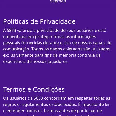
Sitemap
Políticas de Privacidade
A 5853 valoriza a privacidade de seus usuários e está
empenhada em proteger todas as informações
pessoais fornecidas durante o uso de nossos canais de
comunicação. Todos os dados coletados são utilizados
exclusivamente para fins de melhoria contínua da
experiência de nossos jogadores.
Termos e Condições
Os usuários da 5853 concordam em respeitar todas as
regras e regulamentos estabelecidos. É importante ler
e entender todos os termos antes de participar de