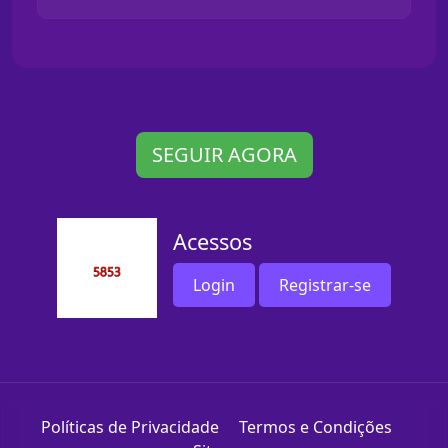
SEGUIR AGORA
Acessos
Login
Registrar-se
Políticas de Privacidade
Termos e Condições