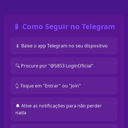
📱 Como Seguir no Telegram
📱 Baixe o app Telegram no seu dispositivo
🔍 Procure por "@5853 LoginOficial"
👆 Toque em "Entrar" ou "Join"
🔔 Ative as notificações para não perder
nada