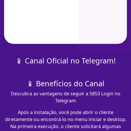
📱 Canal Oficial no Telegram!
📱 Benefícios do Canal
Descubra as vantagens de seguir a 5853 Login no
Telegram
Após a instalação, você pode abrir o cliente
diretamente ou encontrá-lo no menu iniciar e desktop.
Na primeira execução, o cliente solicitará algumas