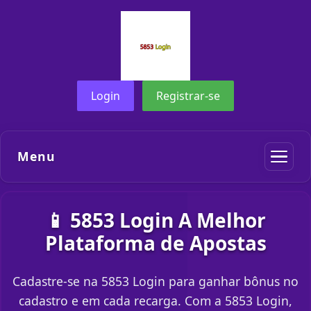
Login
Registrar-se
Menu
📱 5853 Login A Melhor
Plataforma de Apostas
Cadastre-se na 5853 Login para ganhar bônus no
cadastro e em cada recarga. Com a 5853 Login,