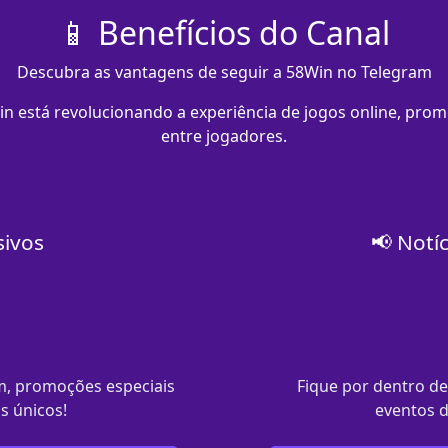
📱 Benefícios do Canal
Descubra as vantagens de seguir a 58Win no Telegram
Win está revolucionando a experiência de jogos online, p
entre jogadores.
sivos
📢 Notí
m, promoções especiais
Fique por dentro d
s únicos!
eventos d