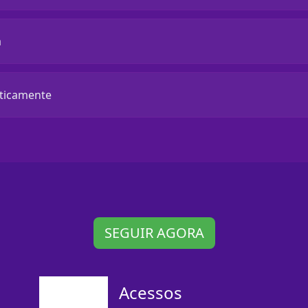
a
aticamente
SEGUIR AGORA
Acessos