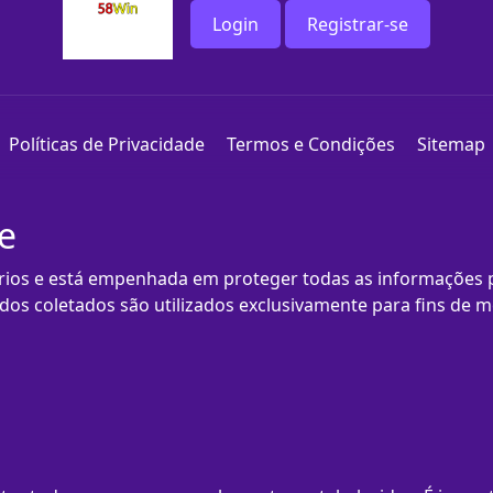
Login
Registrar-se
Políticas de Privacidade
Termos e Condições
Sitemap
de
ários e está empenhada em proteger todas as informações 
os coletados são utilizados exclusivamente para fins de m