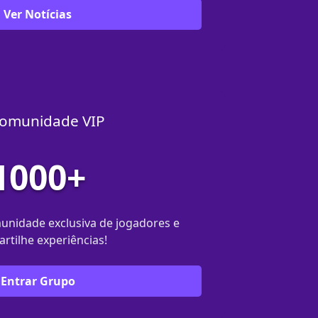
Ver Notícias
Comunidade VIP
1000+
unidade exclusiva de jogadores e
rtilhe experiências!
Entrar Grupo