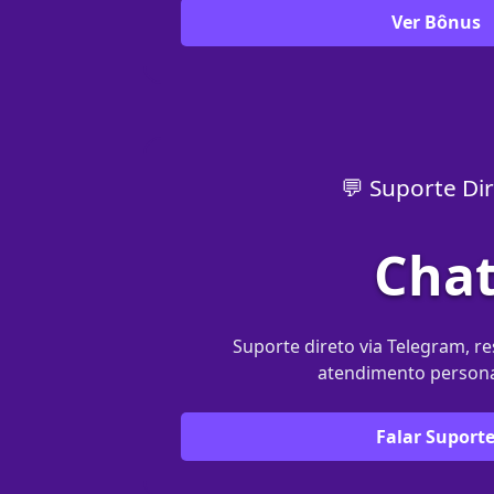
Ver Bônus
💬 Suporte Di
Cha
Suporte direto via Telegram, r
atendimento persona
Falar Suport