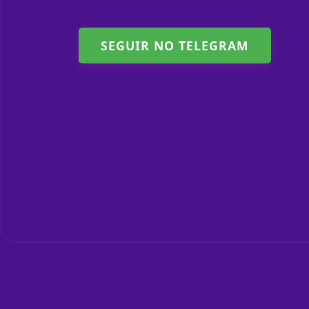
SEGUIR NO TELEGRAM