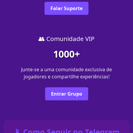
Falar Suporte
👥 Comunidade VIP
1000+
Junte-se a uma comunidade exclusiva de
jogadores e compartilhe experiências!
Entrar Grupo
📱 Como Seguir no Telegram