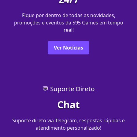
Fique por dentro de todas as novidades,
promoções e eventos da 595 Games em tempo
real!
Ver Notícias
💬 Suporte Direto
Chat
Suporte direto via Telegram, respostas rápidas e
atendimento personalizado!