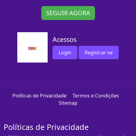
SEGUIR AGORA
Acessos
Login
Registrar-se
Políticas de Privacidade
Termos e Condições
Sitemap
Políticas de Privacidade