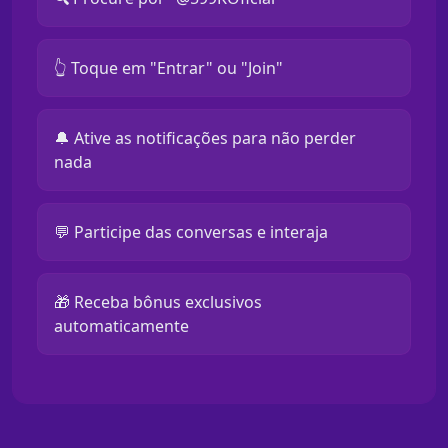
👆 Toque em "Entrar" ou "Join"
🔔 Ative as notificações para não perder
nada
💬 Participe das conversas e interaja
🎁 Receba bônus exclusivos
automaticamente