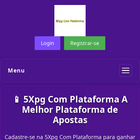
Login
Registrar-se
Menu
📱 5Xpg Com Plataforma A
Melhor Plataforma de
Apostas
Cadastre-se na 5Xpg Com Plataforma para ganhar