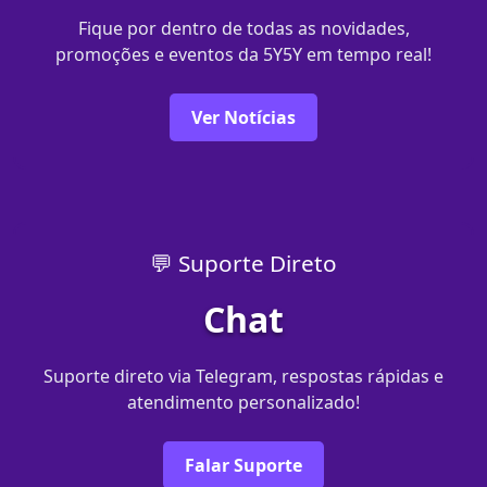
Fique por dentro de todas as novidades,
promoções e eventos da 5Y5Y em tempo real!
Ver Notícias
💬 Suporte Direto
Chat
Suporte direto via Telegram, respostas rápidas e
atendimento personalizado!
Falar Suporte