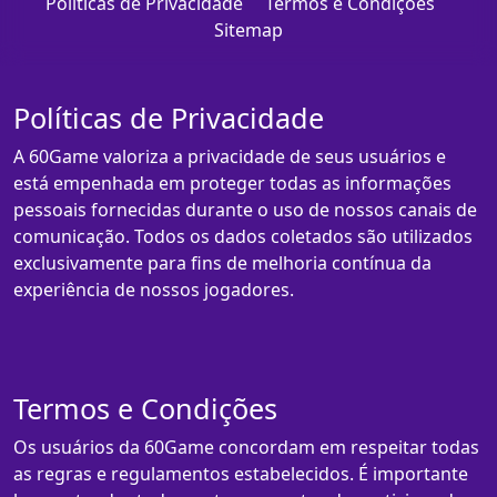
Políticas de Privacidade
Termos e Condições
Sitemap
Políticas de Privacidade
A 60Game valoriza a privacidade de seus usuários e
está empenhada em proteger todas as informações
pessoais fornecidas durante o uso de nossos canais de
comunicação. Todos os dados coletados são utilizados
exclusivamente para fins de melhoria contínua da
experiência de nossos jogadores.
Termos e Condições
Os usuários da 60Game concordam em respeitar todas
as regras e regulamentos estabelecidos. É importante