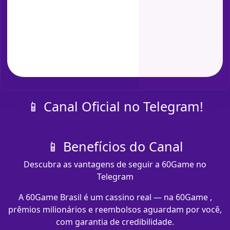
📱 Canal Oficial no Telegram!
📱 Benefícios do Canal
Descubra as vantagens de seguir a 60Game no
Telegram
A 60Game Brasil é um cassino real — na 60Game ,
prêmios milionários e reembolsos aguardam por você,
com garantia de credibilidade.