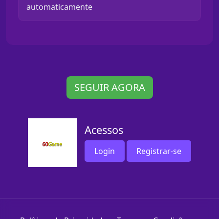
automaticamente
SEGUIR AGORA
Acessos
Login
Registrar-se