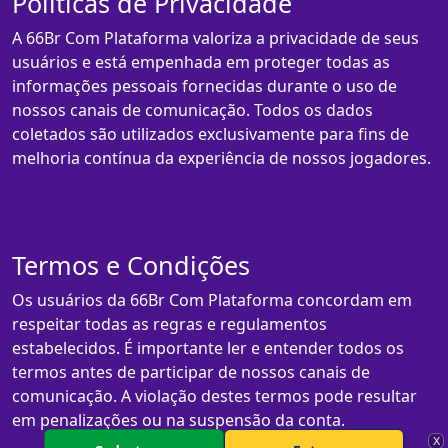
Políticas de Privacidade
A 66Br Com Plataforma valoriza a privacidade de seus
usuários e está empenhada em proteger todas as
informações pessoais fornecidas durante o uso de
nossos canais de comunicação. Todos os dados
coletados são utilizados exclusivamente para fins de
melhoria contínua da experiência de nossos jogadores.
Termos e Condições
Os usuários da 66Br Com Plataforma concordam em
respeitar todas as regras e regulamentos
estabelecidos. É importante ler e entender todos os
termos antes de participar de nossos canais de
comunicação. A violação destes termos pode resultar
em penalizações ou na suspensão da conta.
X