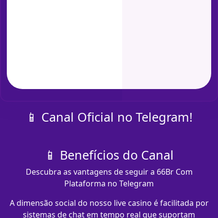
📱 Canal Oficial no Telegram!
📱 Benefícios do Canal
Descubra as vantagens de seguir a 66Br Com
Plataforma no Telegram
A dimensão social do nosso live casino é facilitada por
sistemas de chat em tempo real que suportam