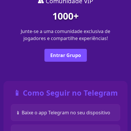
👥 Comunidade VIP
1000+
Junte-se a uma comunidade exclusiva de
jogadores e compartilhe experiências!
Entrar Grupo
📱 Como Seguir no Telegram
📱 Baixe o app Telegram no seu dispositivo