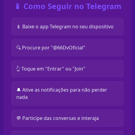
📱 Como Seguir no Telegram
📱 Baixe o app Telegram no seu dispositivo
🔍 Procure por "@66DvOficial"
👆 Toque em "Entrar" ou "Join"
🔔 Ative as notificações para não perder
nada
💬 Participe das conversas e interaja