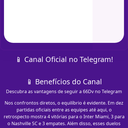
📱 Canal Oficial no Telegram!
📱 Benefícios do Canal
Descubra as vantagens de seguir a 66Dv no Telegram
Nos confrontos diretos, o equilíbrio é evidente. Em dez
partidas oficiais entre as equipes até aqui, o
retrospecto mostra 4 vitórias para o Inter Miami, 3 para
o Nashville SC e 3 empates. Além disso, esses duelos