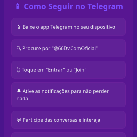
📱 Como Seguir no Telegram
📱 Baixe o app Telegram no seu dispositivo
🔍 Procure por "@66Dv.ComOficial"
👆 Toque em "Entrar" ou "Join"
🔔 Ative as notificações para não perder
nada
💬 Participe das conversas e interaja