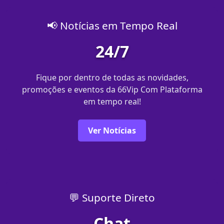
📢 Notícias em Tempo Real
24/7
Fique por dentro de todas as novidades,
promoções e eventos da 66Vip Com Plataforma
em tempo real!
Ver Notícias
💬 Suporte Direto
Chat