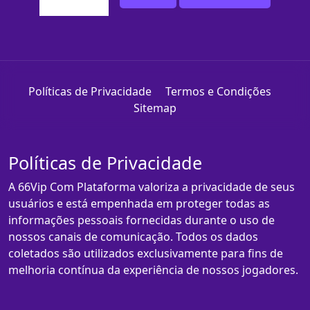
Políticas de Privacidade
Termos e Condições
Sitemap
Políticas de Privacidade
A 66Vip Com Plataforma valoriza a privacidade de seus
usuários e está empenhada em proteger todas as
informações pessoais fornecidas durante o uso de
nossos canais de comunicação. Todos os dados
coletados são utilizados exclusivamente para fins de
melhoria contínua da experiência de nossos jogadores.