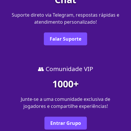
Suporte direto via Telegram, respostas rápidas e
atendimento personalizado!
Falar Suporte
👥 Comunidade VIP
1000+
Junte-se a uma comunidade exclusiva de
jogadores e compartilhe experiências!
Entrar Grupo