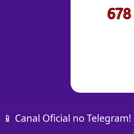
📱 Canal Oficial no Telegram!