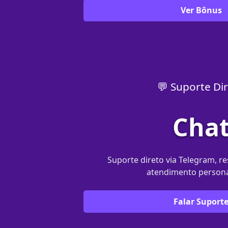
Ver Bônus
💬 Suporte Di
Cha
Suporte direto via Telegram, r
atendimento persona
Falar Suport