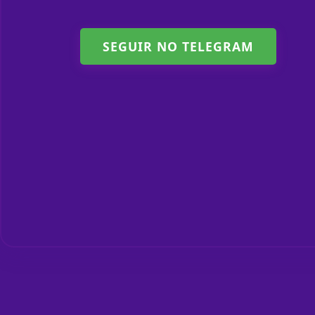
SEGUIR NO TELEGRAM