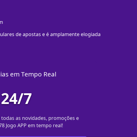
am
pulares de apostas e é amplamente elogiada
cias em Tempo Real
24/7
e todas as novidades, promoções e
78 Jogo APP em tempo real!