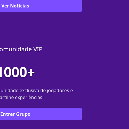
Ver Notícias
Comunidade VIP
1000+
unidade exclusiva de jogadores e
rtilhe experiências!
Entrar Grupo