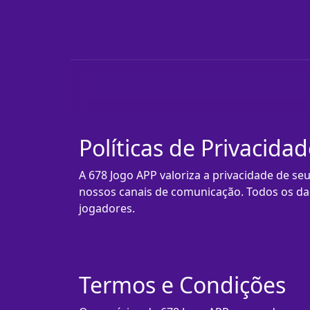
Políticas de Privacida
A 678 Jogo APP valoriza a privacidade de s
nossos canais de comunicação. Todos os dad
jogadores.
Termos e Condições