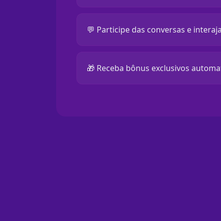
💬 Participe das conversas e interaj
🎁 Receba bônus exclusivos autom