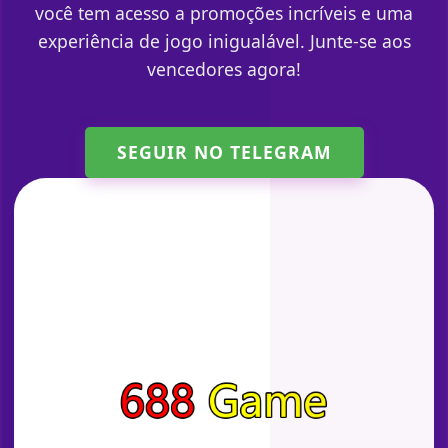
você tem acesso a promoções incríveis e uma
experiência de jogo inigualável. Junte-se aos
vencedores agora!
SEGUIR NO TELEGRAM