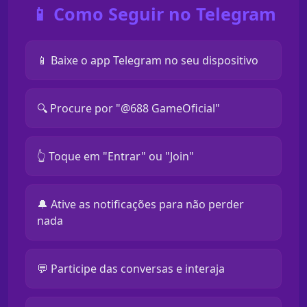
📱 Como Seguir no Telegram
📱 Baixe o app Telegram no seu dispositivo
🔍 Procure por "@688 GameOficial"
👆 Toque em "Entrar" ou "Join"
🔔 Ative as notificações para não perder
nada
💬 Participe das conversas e interaja