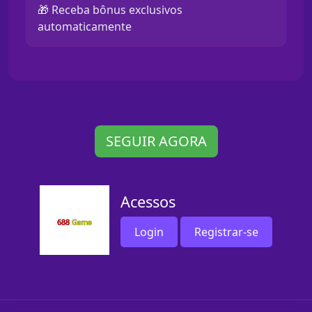
🎁 Receba bônus exclusivos
automaticamente
SEGUIR AGORA
Acessos
Login
Registrar-se