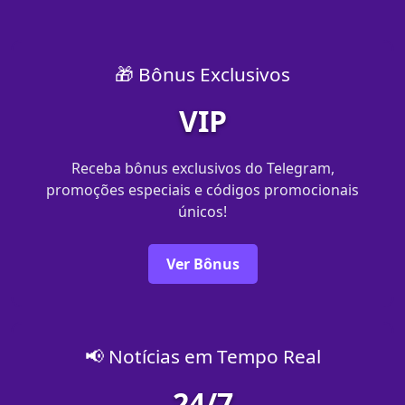
🎁 Bônus Exclusivos
VIP
Receba bônus exclusivos do Telegram,
promoções especiais e códigos promocionais
únicos!
Ver Bônus
📢 Notícias em Tempo Real
24/7