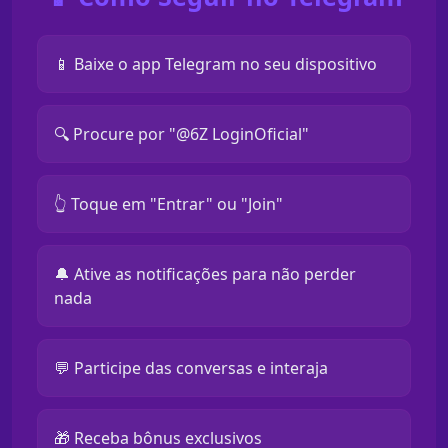
📱 Baixe o app Telegram no seu dispositivo
🔍 Procure por "@6Z LoginOficial"
👆 Toque em "Entrar" ou "Join"
🔔 Ative as notificações para não perder
nada
💬 Participe das conversas e interaja
🎁 Receba bônus exclusivos