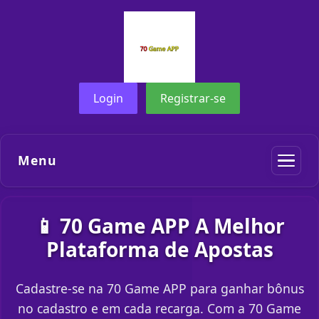
Login
Registrar-se
Menu
📱 70 Game APP A Melhor
Plataforma de Apostas
Cadastre-se na 70 Game APP para ganhar bônus
no cadastro e em cada recarga. Com a 70 Game