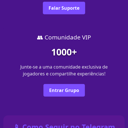
Falar Suporte
👥 Comunidade VIP
1000+
Junte-se a uma comunidade exclusiva de
jogadores e compartilhe experiências!
Entrar Grupo
📱 Como Seguir no Telegram