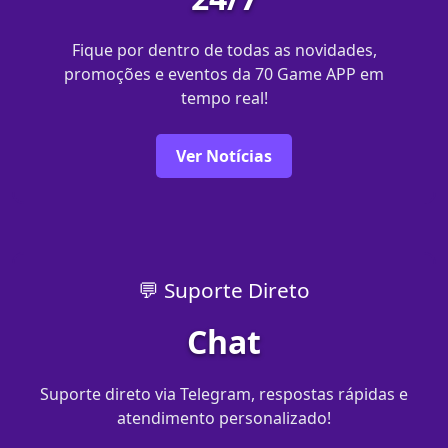
Fique por dentro de todas as novidades,
promoções e eventos da 70 Game APP em
tempo real!
Ver Notícias
💬 Suporte Direto
Chat
Suporte direto via Telegram, respostas rápidas e
atendimento personalizado!