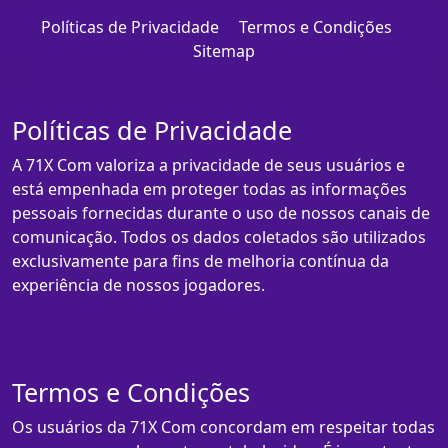
Políticas de Privacidade
Termos e Condições
Sitemap
Políticas de Privacidade
A 71X Com valoriza a privacidade de seus usuários e
está empenhada em proteger todas as informações
pessoais fornecidas durante o uso de nossos canais de
comunicação. Todos os dados coletados são utilizados
exclusivamente para fins de melhoria contínua da
experiência de nossos jogadores.
Termos e Condições
Os usuários da 71X Com concordam em respeitar todas