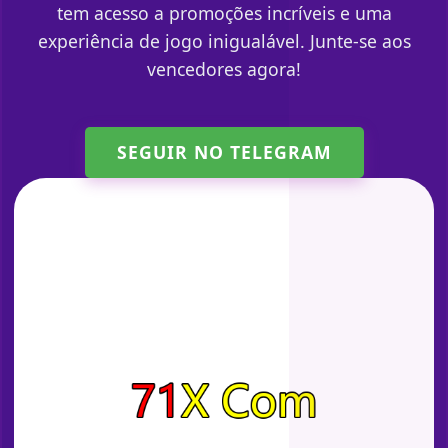
tem acesso a promoções incríveis e uma
experiência de jogo inigualável. Junte-se aos
vencedores agora!
SEGUIR NO TELEGRAM