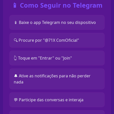
📱 Como Seguir no Telegram
📱 Baixe o app Telegram no seu dispositivo
🔍 Procure por "@71X ComOficial"
👆 Toque em "Entrar" ou "Join"
🔔 Ative as notificações para não perder
nada
💬 Participe das conversas e interaja