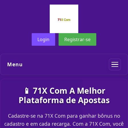
Login
Registrar-se
Menu
📱 71X Com A Melhor
Plataforma de Apostas
Cadastre-se na 71X Com para ganhar bônus no
cadastro e em cada recarga. Com a 71X Com, você