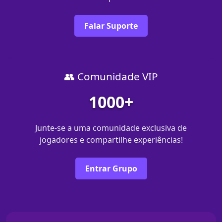
Falar Suporte
👥 Comunidade VIP
1000+
Junte-se a uma comunidade exclusiva de
jogadores e compartilhe experiências!
Entrar Grupo