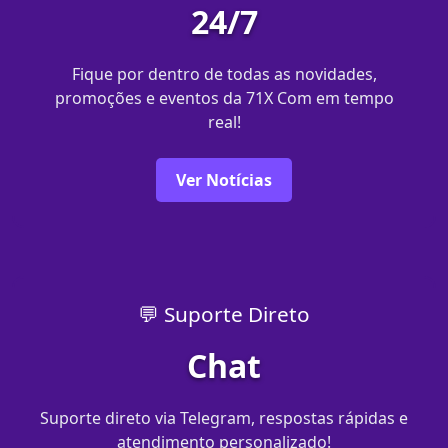
24/7
Fique por dentro de todas as novidades,
promoções e eventos da 71X Com em tempo
real!
Ver Notícias
💬 Suporte Direto
Chat
Suporte direto via Telegram, respostas rápidas e
atendimento personalizado!