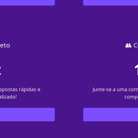
reto
👥 
t
espostas rápidas e
Junte-se a uma com
lizado!
compa
e