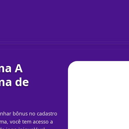
ma A
ma de
anhar bônus no cadastro
ma, você tem acesso a