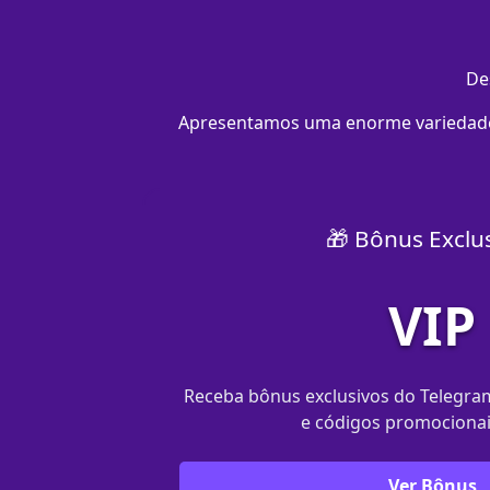
De
Apresentamos uma enorme variedade d
🎁 Bônus Exclu
VIP
Receba bônus exclusivos do Telegra
e códigos promocionai
Ver Bônus