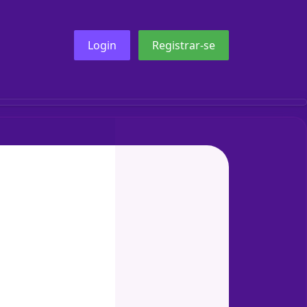
Login
Registrar-se