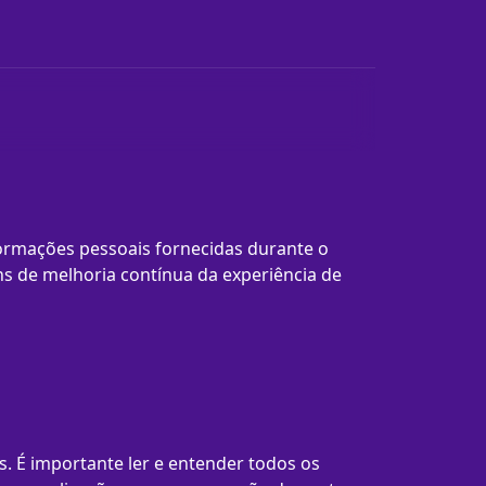
formações pessoais fornecidas durante o
ns de melhoria contínua da experiência de
. É importante ler e entender todos os