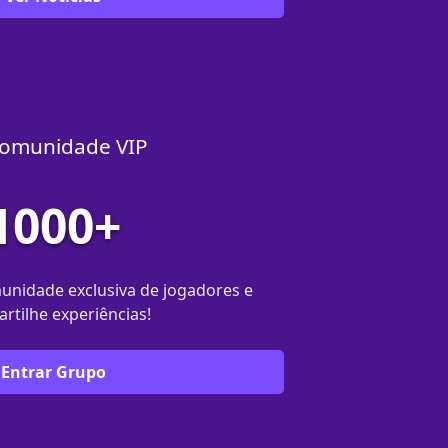
Comunidade VIP
1000+
unidade exclusiva de jogadores e
rtilhe experiências!
Entrar Grupo