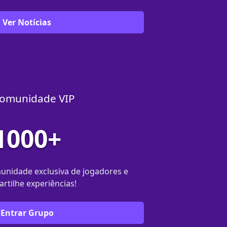
Ver Notícias
Comunidade VIP
1000+
unidade exclusiva de jogadores e
rtilhe experiências!
Entrar Grupo