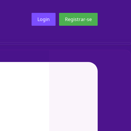
Login
Registrar-se