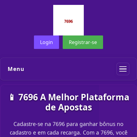
Login
Registrar-se
Menu
📱 7696 A Melhor Plataforma
de Apostas
Cadastre-se na 7696 para ganhar bônus no
cadastro e em cada recarga. Com a 7696, você