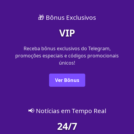
🎁 Bônus Exclusivos
VIP
Receba bônus exclusivos do Telegram,
promoções especiais e códigos promocionais
únicos!
Ver Bônus
📢 Notícias em Tempo Real
24/7