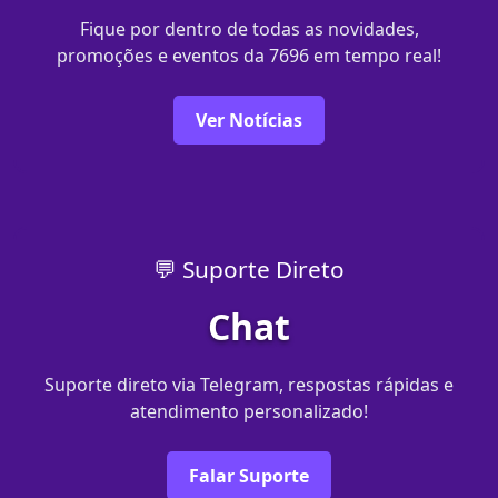
Fique por dentro de todas as novidades,
promoções e eventos da 7696 em tempo real!
Ver Notícias
💬 Suporte Direto
Chat
Suporte direto via Telegram, respostas rápidas e
atendimento personalizado!
Falar Suporte