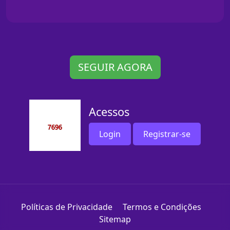
SEGUIR AGORA
Acessos
Login
Registrar-se
Políticas de Privacidade
Termos e Condições
Sitemap