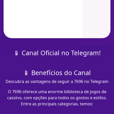
📱 Canal Oficial no Telegram!
📱 Benefícios do Canal
Descubra as vantagens de seguir a 7696 no Telegram
O 7696 oferece uma enorme biblioteca de jogos de
cassino, com opções para todos os gostos e estilos.
Entre as principais categorias, temos: