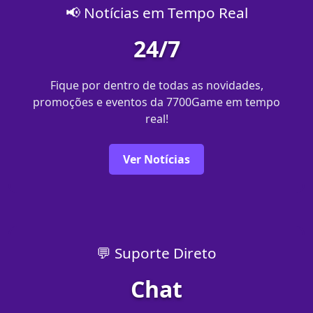
📢 Notícias em Tempo Real
24/7
Fique por dentro de todas as novidades,
promoções e eventos da 7700Game em tempo
real!
Ver Notícias
💬 Suporte Direto
Chat