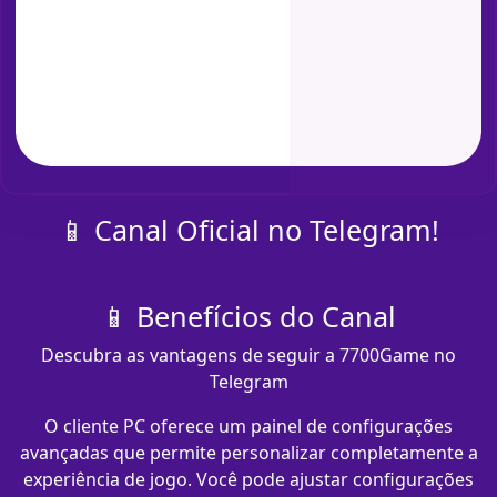
📱 Canal Oficial no Telegram!
📱 Benefícios do Canal
Descubra as vantagens de seguir a 7700Game no
Telegram
O cliente PC oferece um painel de configurações
avançadas que permite personalizar completamente a
experiência de jogo. Você pode ajustar configurações