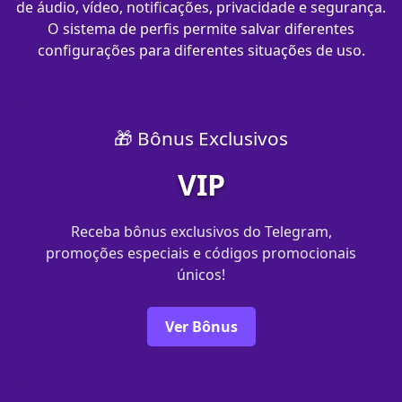
de áudio, vídeo, notificações, privacidade e segurança.
O sistema de perfis permite salvar diferentes
configurações para diferentes situações de uso.
🎁 Bônus Exclusivos
VIP
Receba bônus exclusivos do Telegram,
promoções especiais e códigos promocionais
únicos!
Ver Bônus