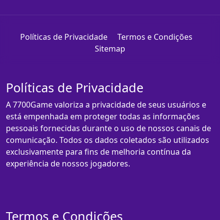
Políticas de Privacidade
Termos e Condições
Sitemap
Políticas de Privacidade
A 7700Game valoriza a privacidade de seus usuários e
está empenhada em proteger todas as informações
pessoais fornecidas durante o uso de nossos canais de
comunicação. Todos os dados coletados são utilizados
exclusivamente para fins de melhoria contínua da
experiência de nossos jogadores.
Termos e Condições