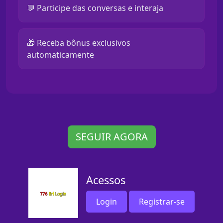
💬 Participe das conversas e interaja
🎁 Receba bônus exclusivos
automaticamente
SEGUIR AGORA
Acessos
Login
Registrar-se