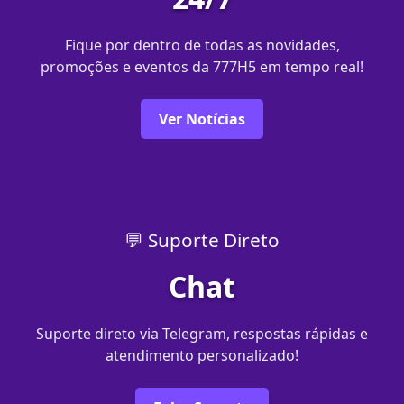
Fique por dentro de todas as novidades,
promoções e eventos da 777H5 em tempo real!
Ver Notícias
💬 Suporte Direto
Chat
Suporte direto via Telegram, respostas rápidas e
atendimento personalizado!