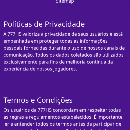
Sitemap
Políticas de Privacidade
A 777H5 valoriza a privacidade de seus usuários e está
empenhada em proteger todas as informações
pessoais fornecidas durante o uso de nossos canais de
comunicação. Todos os dados coletados são utilizados
exclusivamente para fins de melhoria contínua da
experiência de nossos jogadores.
Termos e Condições
Os usuários da 777H5 concordam em respeitar todas
as regras e regulamentos estabelecidos. É importante
ler e entender todos os termos antes de participar de