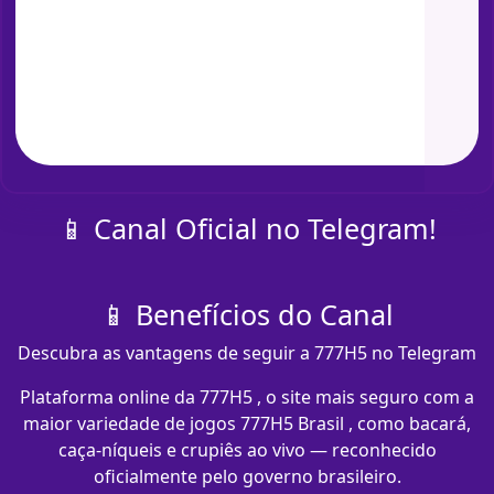
📱 Canal Oficial no Telegram!
📱 Benefícios do Canal
Descubra as vantagens de seguir a 777H5 no Telegram
Plataforma online da 777H5 , o site mais seguro com a
maior variedade de jogos 777H5 Brasil , como bacará,
caça-níqueis e crupiês ao vivo — reconhecido
oficialmente pelo governo brasileiro.