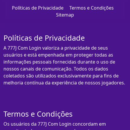
Políticas de Privacidade
Termos e Condições
Sitemap
Políticas de Privacidade
A 777J Com Login valoriza a privacidade de seus
usuários e está empenhada em proteger todas as
informações pessoais fornecidas durante o uso de
nossos canais de comunicação. Todos os dados
coletados são utilizados exclusivamente para fins de
melhoria contínua da experiência de nossos jogadores.
Termos e Condições
Os usuários da 777J Com Login concordam em