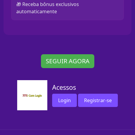
🎁 Receba bônus exclusivos
automaticamente
SEGUIR AGORA
Acessos
Login
Registrar-se