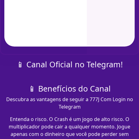
📱 Canal Oficial no Telegram!
📱 Benefícios do Canal
Descubra as vantagens de seguir a 777J Com Login no
Telegram
Entenda o risco. O Crash é um jogo de alto risco. O
multiplicador pode cair a qualquer momento. Jogue
apenas com o dinheiro que você pode perder sem