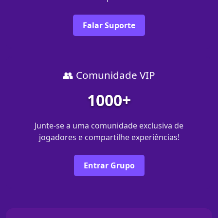
Falar Suporte
👥 Comunidade VIP
1000+
Junte-se a uma comunidade exclusiva de
jogadores e compartilhe experiências!
Entrar Grupo