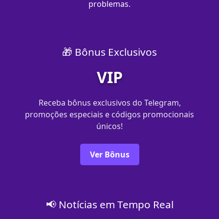
problemas.
🎁 Bônus Exclusivos
VIP
Receba bônus exclusivos do Telegram,
promoções especiais e códigos promocionais
únicos!
Ver Bônus
📢 Notícias em Tempo Real