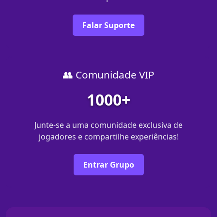
Falar Suporte
👥 Comunidade VIP
1000+
Junte-se a uma comunidade exclusiva de
jogadores e compartilhe experiências!
Entrar Grupo