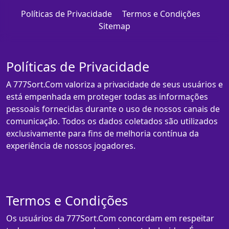
Políticas de Privacidade
Termos e Condições
Sitemap
Políticas de Privacidade
A 777Sort.Com valoriza a privacidade de seus usuários e
está empenhada em proteger todas as informações
pessoais fornecidas durante o uso de nossos canais de
comunicação. Todos os dados coletados são utilizados
exclusivamente para fins de melhoria contínua da
experiência de nossos jogadores.
Termos e Condições
Os usuários da 777Sort.Com concordam em respeitar