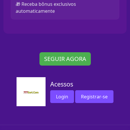
🎁 Receba bônus exclusivos
automaticamente
SEGUIR AGORA
Acessos
Login
Registrar-se