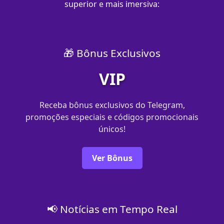
superior e mais imersiva:
🎁 Bônus Exclusivos
VIP
Receba bônus exclusivos do Telegram,
promoções especiais e códigos promocionais
únicos!
Ver Bônus
📢 Notícias em Tempo Real