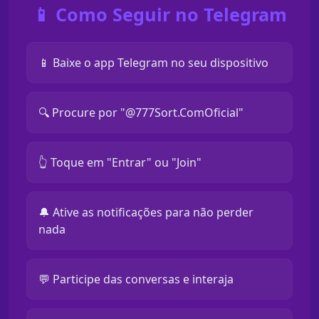
📱 Como Seguir no Telegram
📱 Baixe o app Telegram no seu dispositivo
🔍 Procure por "@777Sort.ComOficial"
👆 Toque em "Entrar" ou "Join"
🔔 Ative as notificações para não perder
nada
💬 Participe das conversas e interaja