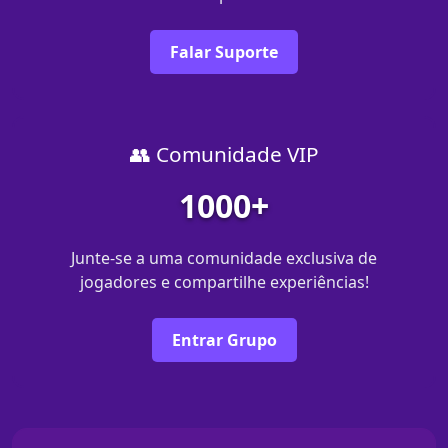
Falar Suporte
👥 Comunidade VIP
1000+
Junte-se a uma comunidade exclusiva de
jogadores e compartilhe experiências!
Entrar Grupo