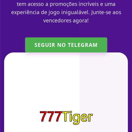
tem acesso a promoções incríveis e uma
experiência de jogo inigualável. Junte-se aos
vencedores agora!
SEGUIR NO TELEGRAM