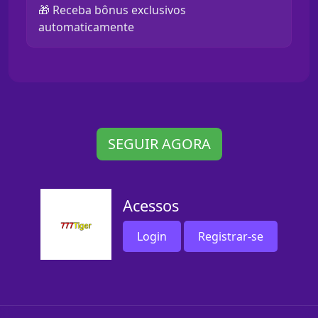
🎁 Receba bônus exclusivos
automaticamente
SEGUIR AGORA
Acessos
Login
Registrar-se