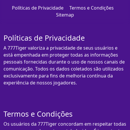
Políticas de Privacidade
Termos e Condições
Sitemap
Políticas de Privacidade
A 777Tiger valoriza a privacidade de seus usuários e
está empenhada em proteger todas as informações
pessoais fornecidas durante o uso de nossos canais de
comunicação. Todos os dados coletados são utilizados
exclusivamente para fins de melhoria contínua da
experiência de nossos jogadores.
Termos e Condições
Os usuários da 777Tiger concordam em respeitar todas